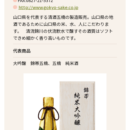
FAX:0827-21-5372
http://www.gokyo-sake.co.jp
山口県を代表する清酒五橋の製造販売。山口県の地
酒であるために山口県の米、水、人にこだわりま
す。 清流錦川の伏流軟水で醸すその酒質はソフト
できめ細かく香り高いものです。
代表商品
大吟醸 錦帯五橋、五橋 純米酒