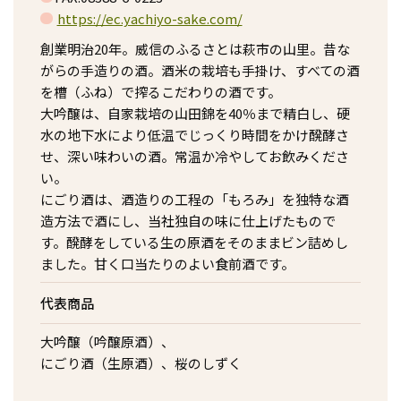
https://ec.yachiyo-sake.com/
創業明治20年。威信のふるさとは萩市の山里。昔な
がらの手造りの酒。酒米の栽培も手掛け、すべての酒
を槽（ふね）で搾るこだわりの酒です。
大吟醸は、自家栽培の山田錦を40％まで精白し、硬
水の地下水により低温でじっくり時間をかけ醗酵さ
せ、深い味わいの酒。常温か冷やしてお飲みくださ
い。
にごり酒は、酒造りの工程の「もろみ」を独特な酒
造方法で酒にし、当社独自の味に仕上げたもので
す。醗酵をしている生の原酒をそのままビン詰めし
ました。甘く口当たりのよい食前酒です。
代表商品
大吟醸（吟醸原酒）、
にごり酒（生原酒）、桜のしずく